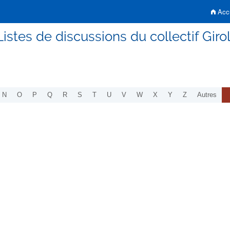
Accu
Listes de discussions du collectif Girol
N
O
P
Q
R
S
T
U
V
W
X
Y
Z
Autres