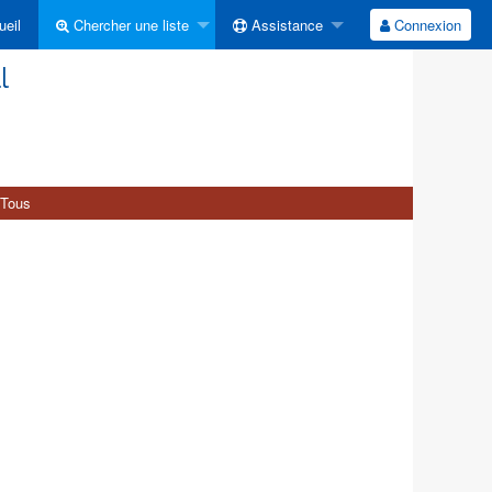
eil
Chercher une liste
Assistance
Connexion
l
Tous